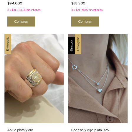
$63.500
$94.000
3
x
$21.166,67
sin interés
3
x
$31.333,33
sin interés
Comprar
Comprar
Envío gratis
Envío gratis
Sin stock
Cadena y dije plata 925
Anillo plata y oro