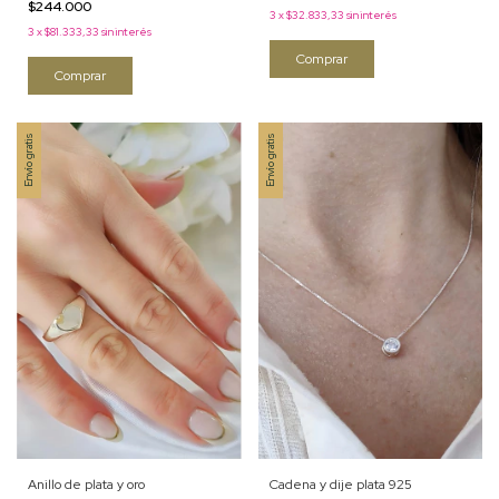
$244.000
3
x
$32.833,33
sin interés
3
x
$81.333,33
sin interés
Comprar
Comprar
Envío gratis
Envío gratis
Cadena y dije plata 925
Anillo de plata y oro