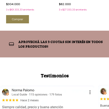
$82.000
$304.000
3
x
$27.333,33
sin interés
3
x
$101.333,33
sin interés
Comprar
APROVECHÁ LAS 3 CUOTAS SIN INTERÉS EN TODOS
LOS PRODUCTOS!!
Testimonios