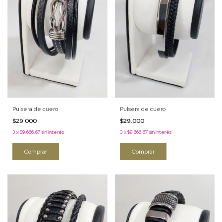
Pulsera de cuero
Pulsera de cuero
$29.000
$29.000
3
x
$9.666,67
sin interés
3
x
$9.666,67
sin interés