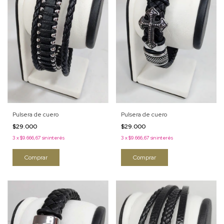
Pulsera de cuero
Pulsera de cuero
$29.000
$29.000
3
x
$9.666,67
sin interés
3
x
$9.666,67
sin interés