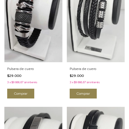
Pulsera de cuero
Pulsera de cuero
$29.000
$29.000
3
x
$9.666,67
sin interés
3
x
$9.666,67
sin interés