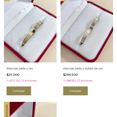
alianzas plata y dublé de oro
Alianzas plata y oro
$296.500
$211.000
3
x
$98.833,33
sin interés
3
x
$70.333,33
sin interés
Comprar
Comprar
Envío gratis