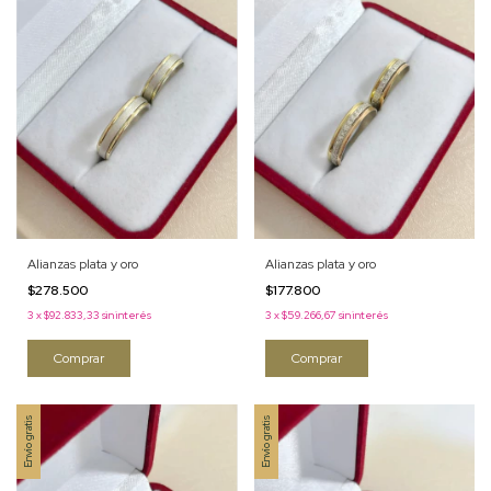
Alianzas plata y oro
Alianzas plata y oro
$177.800
$278.500
3
x
$59.266,67
sin interés
3
x
$92.833,33
sin interés
Comprar
Comprar
Envío gratis
Envío gratis