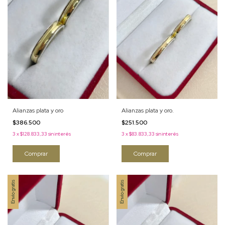
Alianzas plata y oro
Alianzas plata y oro.
$386.500
$251.500
3
x
$128.833,33
sin interés
3
x
$83.833,33
sin interés
Comprar
Comprar
Envío gratis
Envío gratis