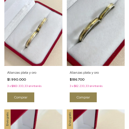
Alianzas plata y oro
Alianzas plata y oro
$1.990.000
$186.700
3
x
$663.333,33
sin interés
3
x
$62.233,33
sin interés
Comprar
Comprar
Envío gratis
Envío gratis