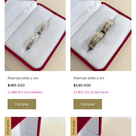
Alianzas plata y oro
Alianzas plata y oro
$485.500
$340.000
3
x
$161.833,33
sin interés
3
x
$113.333,33
sin interés
Comprar
Comprar
Envío gratis
Envío gratis