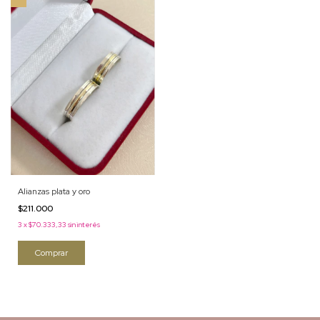
Alianzas plata y oro
$211.000
3
x
$70.333,33
sin interés
Comprar