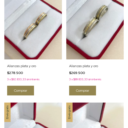
Alianzas plata y oro
Alianzas plata y oro
$278.500
$269.500
3
x
$92.833,33
sin interés
3
x
$89.833,33
sin interés
Comprar
Comprar
Envío gratis
Envío gratis