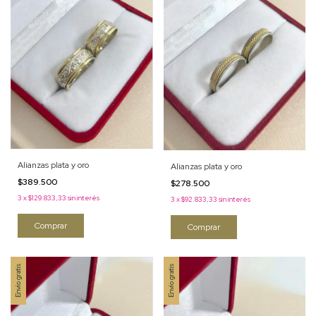
Alianzas plata y oro
Alianzas plata y oro
$389.500
$278.500
3
x
$129.833,33
sin interés
3
x
$92.833,33
sin interés
Comprar
Comprar
Envío gratis
Envío gratis