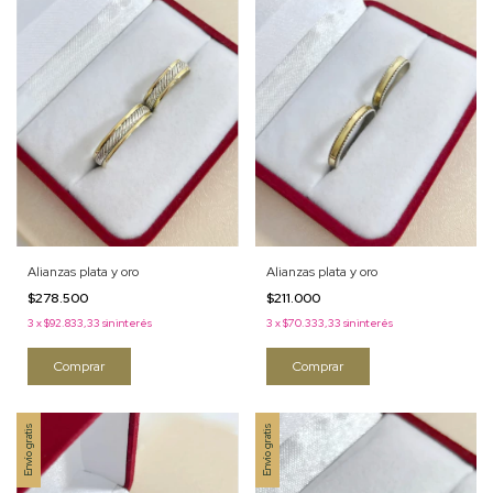
Alianzas plata y oro
Alianzas plata y oro
$278.500
$211.000
3
x
$92.833,33
sin interés
3
x
$70.333,33
sin interés
Comprar
Comprar
Envío gratis
Envío gratis