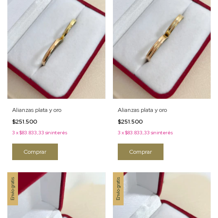
Alianzas plata y oro
Alianzas plata y oro
$251.500
$251.500
3
x
$83.833,33
sin interés
3
x
$83.833,33
sin interés
Comprar
Comprar
Envío gratis
Envío gratis