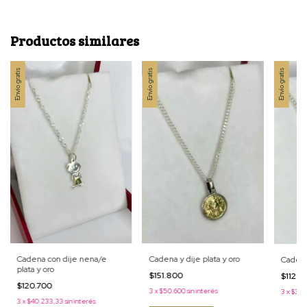
Productos similares
Envío gratis
Envío gratis
Envío gratis
Cadena con dije nena/e
Cadena y dije plata y oro
Cadena 
plata y oro
$151.800
$112.
$120.700
3
x
$50.600
sin interés
3
x
$37.
3
x
$40.233,33
sin interés